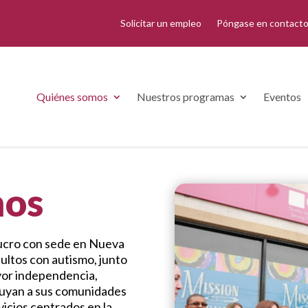
Solicitar un empleo
Póngase en contacto
Quiénes somos
Nuestros programas
Eventos
mos
lucro con sede en Nueva
dultos con autismo, junto
ayor independencia,
ibuyan a sus comunidades
vicios centrados en la