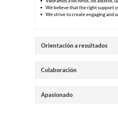
Valoramos a los niños, los adultos, l
We believe that the right support 
We strive to create engaging and su
Orientación a resultados
Colaboración
Apasionado