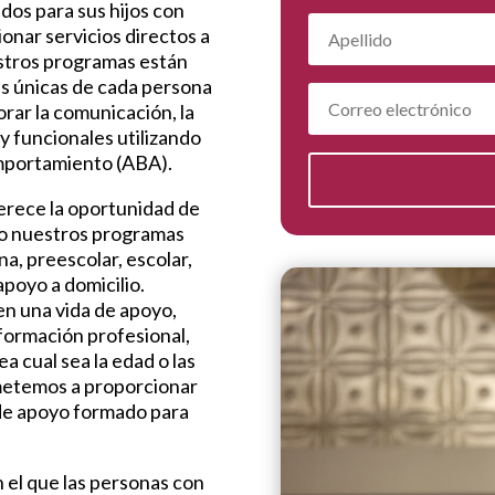
dos para sus hijos con
onar servicios directos a
estros programas están
es únicas de cada persona
rar la comunicación, la
 y funcionales utilizando
comportamiento (ABA).
rece la oportunidad de
 eso nuestros programas
a, preescolar, escolar,
apoyo a domicilio.
n una vida de apoyo,
formación profesional,
ea cual sea la edad o las
metemos a proporcionar
 de apoyo formado para
 el que las personas con