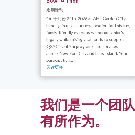
Bowl-A-Thon
近期活动
On 十月份 24th, 2026 at AMF Garden City
Lanes join us at our new location for this fun,
family-friendly event as we honor Janice's
legacy while raising vital funds to support
QSAC's autism programs and services
across New York City and Long Island. Your
participation...
阅读更多
我们是一个团
有所作为。