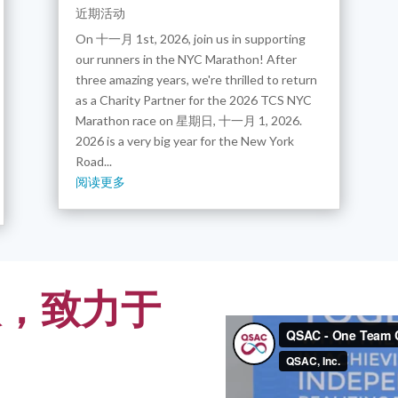
近期活动
On 十一月 1st, 2026, join us in supporting
our runners in the NYC Marathon! After
three amazing years, we're thrilled to return
as a Charity Partner for the 2026 TCS NYC
Marathon race on 星期日, 十一月 1, 2026.
2026 is a very big year for the New York
Road...
阅读更多
队，致力于